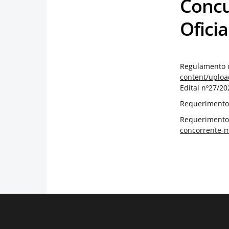
Concu
Ofici
Regulamento d
content/uplo
Edital nº27/2
Requerimento 
Requerimento 
concorrente-