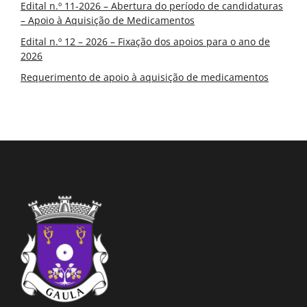
Edital n.º 11-2026 – Abertura do período de candidaturas
– Apoio à Aquisição de Medicamentos
Edital n.º 12 – 2026 – Fixação dos apoios para o ano de
2026
Requerimento de apoio à aquisição de medicamentos